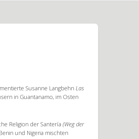
entierte Susanne Langbehn
Las
usern in Guantanamo, im Osten
che Religion der Santería
(Weg der
Benin und Nigeria mischten