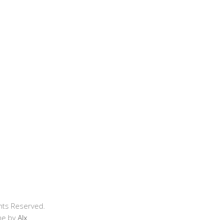
hts Reserved.
me by
Alx
.