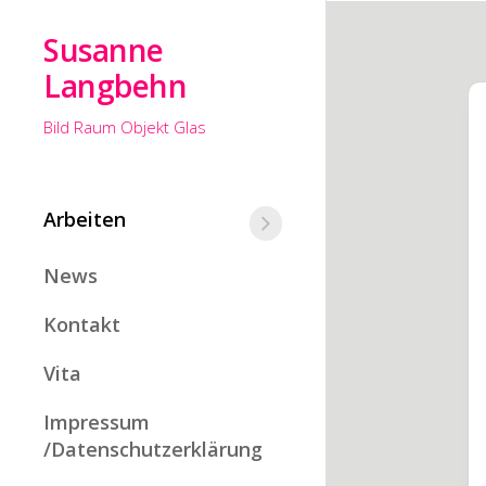
Skip
to
Susanne
content
Langbehn
Bild Raum Objekt Glas
Arbeiten
Dann
treffen
News
wir
uns
wieder,
Kontakt
irgendwo
zwischen
Vita
dir
und
Impressum
mir
/Datenschutzerklärung
El
mal