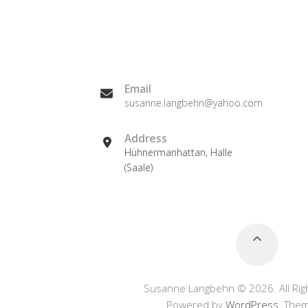
Email
susanne.langbehn@yahoo.com
Address
Hühnermanhattan, Halle
(Saale)
Susanne Langbehn © 2026. All Rig
Powered by
WordPress
. The