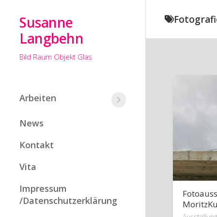
Skip
to
Susanne
Fotografi
content
Langbehn
Bild Raum Objekt Glas
Arbeiten
Dann
treffen
News
wir
uns
wieder,
Kontakt
irgendwo
zwischen
Vita
dir
und
Impressum
mir
Fotoauss
/Datenschutzerklärung
MoritzKu
El
mal
Ausstellun