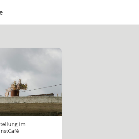
e
tellung im
nstCafé
g