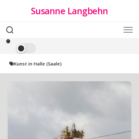
Skip
Susanne Langbehn
to
content
Kunst in Halle (Saale)